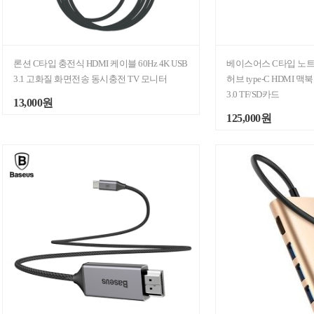
론션 C타입 충전식 HDMI 케이블 60Hz 4K USB
베이스어스 C타입 노
3.1 고화질 화면전송 동시충전 TV 모니터
허브 type-C HDMI 
3.0 TF/SD카드
13,000원
125,000원