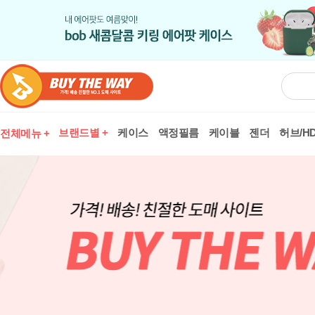
브랜드별 +
케이스
액정필름
케이블
젠더
허브/HD
전체메뉴 +