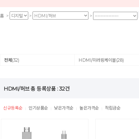
홈
>
>
>
전체
(32)
HDMI/미러링케이블
(28)
HDMI/허브
총 등록상품 :
32
건
신규등록순
인기상품순
낮은가격순
높은가격순
적립금순
|
|
|
|