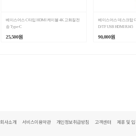
베이스어스 C타입 HDMI 케이블 4K 고화질전
베이스어스 데스크탑 다기능
송 Type-C
D/TF USB HDMI RJ45
25,500원
90,000원
회사소개
서비스이용약관
개인정보취급방침
고객센터
제휴 및 