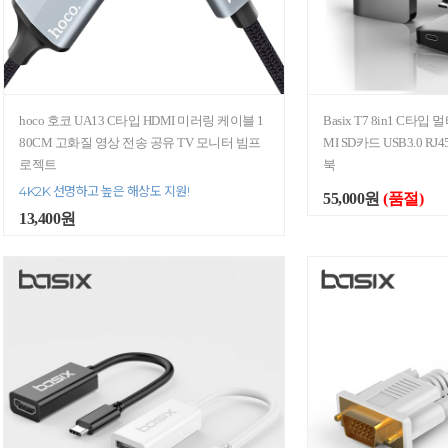
hoco 호코 UA13 C타입 HDMI 미러링 케이블 1
Basix T7 8in1 C타입
80CM 고화질 영상 전송 공유 TV 모니터 빔프
MI SD카드 USB3.0 RJ
로젝트
북
4K2K 선명하고 높은 해상도 지원!
55,000원
(품절)
13,400원