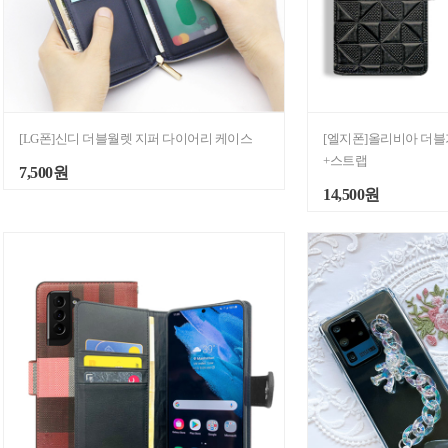
[LG폰]신디 더블월렛 지퍼 다이어리 케이스
[엘지폰]올리비아 더
+스트랩
7,500원
14,500원