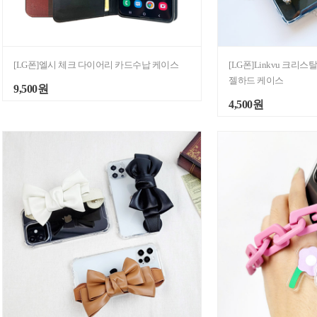
[LG폰]엘시 체크 다이어리 카드수납 케이스
[LG폰]Linkvu 크리
젤하드 케이스
9,500원
4,500원