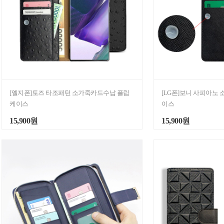
[엘지폰]토즈 타조패턴 소가죽카드수납 플립
[LG폰]보니 사피아노
케이스
이스
15,900원
15,900원