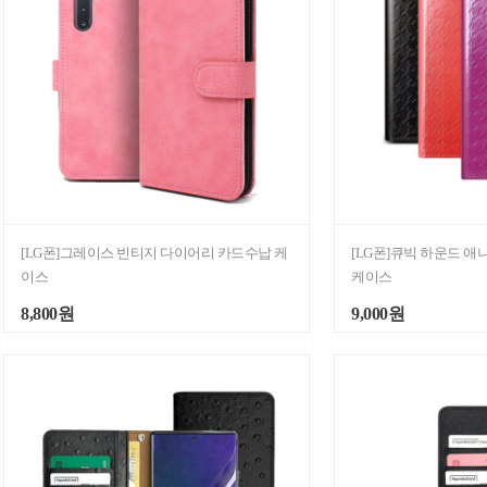
[LG폰]그레이스 빈티지 다이어리 카드수납 케
[LG폰]큐빅 하운드 
이스
케이스
8,800원
9,000원