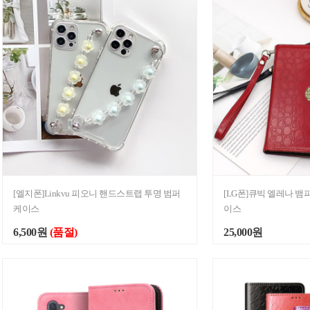
[엘지폰]Linkvu 피오니 핸드스트랩 투명 범퍼
[LG폰]큐빅 엘레나 뱀
케이스
이스
6,500원
(품절)
25,000원