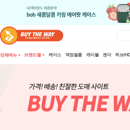
브랜드별 +
케이스
액정필름
케이블
젠더
허브/HD
전체메뉴 +