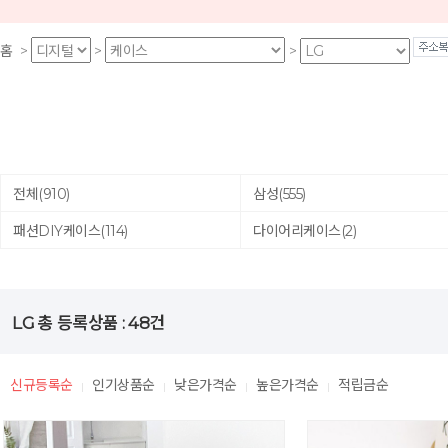
홈
>
>
>
전체
(910)
삼성
(555)
패션DIY케이스
(114)
다이어리케이스
(2)
LG
총 등록상품 :
48
건
신규등록순
인기상품순
낮은가격순
높은가격순
적립금순
|
|
|
|