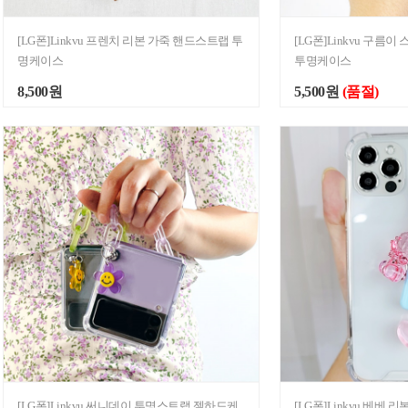
[LG폰]Linkvu 프렌치 리본 가죽 핸드스트랩 투
[LG폰]Linkvu 구
명케이스
투명케이스
8,500원
5,500원
(품절)
[LG폰]Linkvu 써니데이 투명스트랩 젤하드케
[LG폰]Linkvu 베베