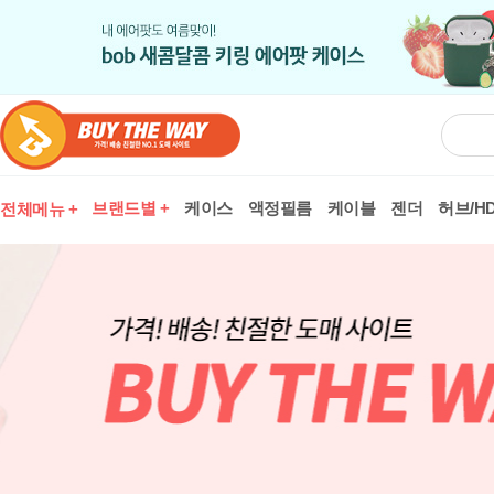
브랜드별 +
케이스
액정필름
케이블
젠더
허브/HD
전체메뉴 +