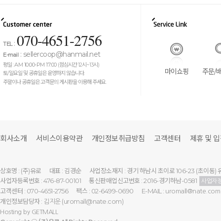
070-4651-2756
:
TEL
:
sellercoop@hanmail.net
E-mail
평일 :
AM 10:00-PM 17:00
(점심시간 12시~13시)
마이쇼핑
주문/
토/일요일 및 공휴일은 운영하지 않습니다.
주말이나 공휴일은 고객문의 게시판을 이용해 주세요.
회사소개
서비스이용약관
개인정보취급방침
고객센터
제휴 및 
상호명 : (주)유로
대표 : 김경순
사업장소재지 : 경기 하남시 초이로 106-23 (초이동) 
사업자등록번호 : 476-87-00101
통신판매업신고번호 : 2016-경기하남-0581
사업자
고객센터 : 070-4651-2756
팩스 : 02-6499-0690
E-MAIL :
uromall@nate.com
개인정보담당자 :
(uromall@nate.com)
김지운
Hosting by
GETMALL