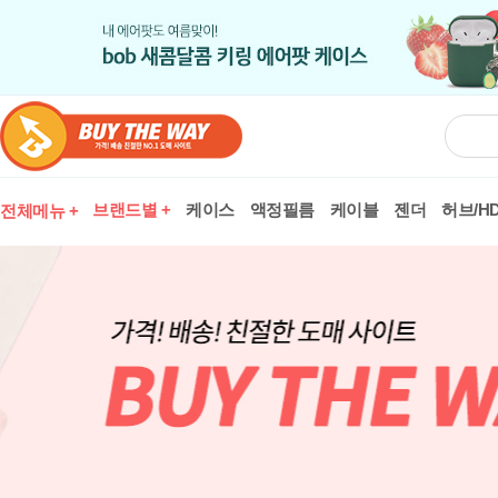
브랜드별 +
케이스
액정필름
케이블
젠더
허브/HD
전체메뉴 +