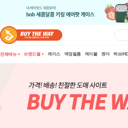
브랜드별 +
케이스
액정필름
케이블
젠더
허브/HD
전체메뉴 +