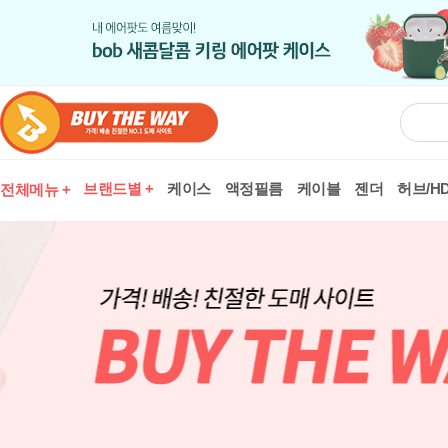
브랜드별 +
케이스
액정필름
케이블
젠더
허브/HD
전체메뉴 +