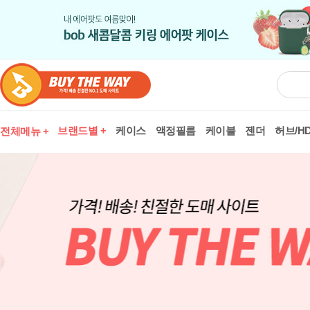
브랜드별 +
케이스
액정필름
케이블
젠더
허브/HD
전체메뉴 +